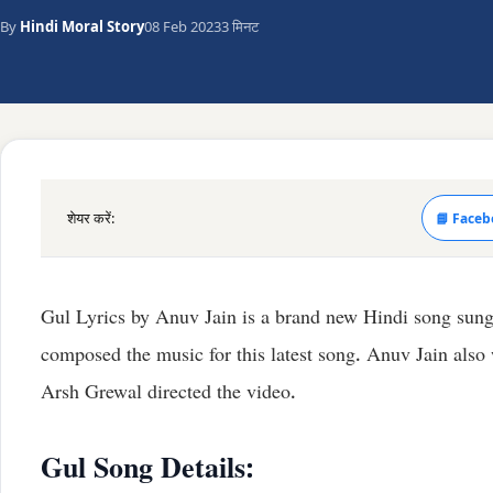
By
Hindi Moral Story
08 Feb 2023
3 मिनट
शेयर करें:
📘 Faceb
Gul Lyrics by Anuv Jain is a brand new Hindi song sun
composed the music for this latest song. Anuv Jain also
Arsh Grewal directed the video.
Gul Song Details: