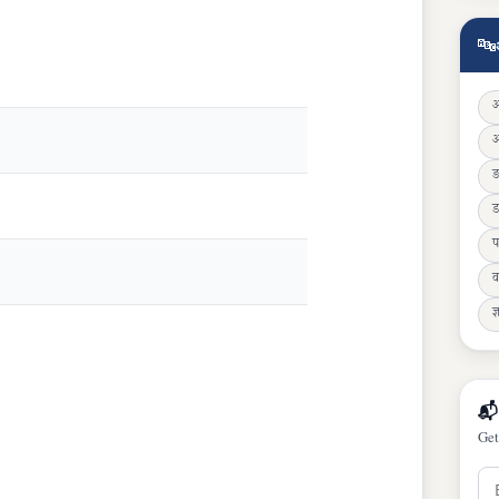
🔤
ड
प
व
ज्
📬
Get