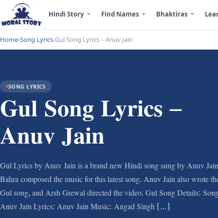
Hindi Story
Find Names
Bhaktiras
Lea
Home
›
Song Lyrics
›
Gul Song Lyrics – Anuv Jain
SONG LYRICS
Gul Song Lyrics –
Anuv Jain
Gul Lyrics by Anuv Jain is a brand new Hindi song sung by Anuv Jai
Bahra composed the music for this latest song. Anuv Jain also wrote th
Gul song, and Arsh Grewal directed the video. Gul Song Details: Song
Anuv Jain Lyrics: Anuv Jain Music: Angad Singh […]