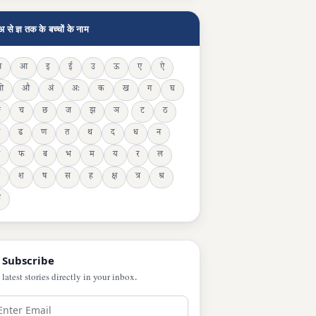
अ से ज्ञ तक के बच्चों के नाम
अ
आ
इ
ई
उ
ऊ
ए
ऐ
ओ
औ
अं
अः
क
ख
ग
घ
ङ
च
छ
ज
झ
ञ
ट
ठ
ढ
ण
त
थ
द
ध
न
फ
ब
भ
म
य
र
ल
श
ष
स
ह
क्ष
त्र
श्र
ञ
 Subscribe
 latest stories directly in your inbox.