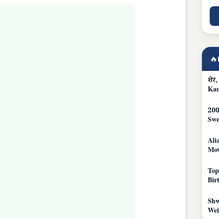
🔥
शेर
Ka
200
Swe
Ali
Mov
Top
Bir
Shw
Wei