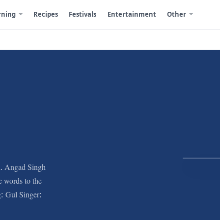
rning
Recipes
Festivals
Entertainment
Other
n. Angad Singh
e words to the
: Gul Singer: