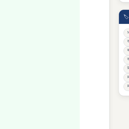
🏷
M
र
ब
र
प
R
R