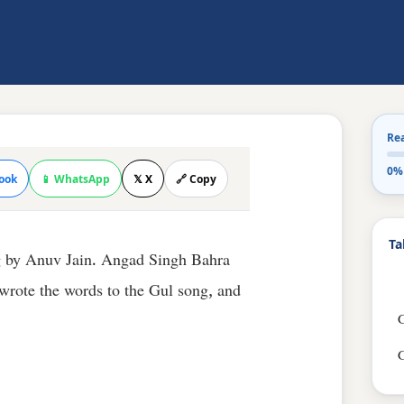
Re
0%
ook
📱 WhatsApp
𝕏 X
🔗 Copy
Ta
g by Anuv Jain. Angad Singh Bahra
 wrote the words to the Gul song, and
G
G