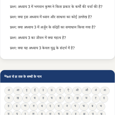
प्रश्न: अध्याय 3 में भगवान कृष्ण ने किस प्रकार के कर्मों की चर्चा की है?
प्रश्न: क्या इस अध्याय में ध्यान और साधना का कोई उल्लेख है?
प्रश्न: क्या अध्याय 3 में अर्जुन के संदेहों का समाधान किया गया है?
प्रश्न: अध्याय 3 का जीवन में क्या महत्व है?
प्रश्न: क्या यह अध्याय 3 केवल युद्ध के संदर्भ में है?
🔤
अ से ज्ञ तक के बच्चों के नाम
अ
आ
इ
ई
उ
ऊ
ए
ऐ
ओ
औ
अं
अः
क
ख
ग
घ
ङ
च
छ
ज
झ
ञ
ट
ठ
ड
ढ
ण
त
थ
द
ध
न
प
फ
ब
भ
म
य
र
ल
व
श
ष
स
ह
क्ष
त्र
श्र