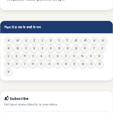
🔤
अ से ज्ञ तक के बच्चों के नाम
अ
आ
इ
ई
उ
ऊ
ए
ऐ
ओ
औ
अं
अः
क
ख
ग
घ
ङ
च
छ
ज
झ
ञ
ट
ठ
ड
ढ
ण
त
थ
द
ध
न
प
फ
ब
भ
म
य
र
ल
व
श
ष
स
ह
क्ष
त्र
श्र
ज्ञ
📬 Subscribe
Get latest stories directly in your inbox.