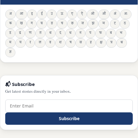
अ
आ
इ
ई
उ
ऊ
ए
ऐ
ओ
औ
अं
अः
क
ख
ग
घ
ङ
च
छ
ज
झ
ञ
ट
ठ
ड
ढ
ण
त
थ
द
ध
न
प
फ
ब
भ
म
य
र
ल
व
श
ष
स
ह
क्ष
त्र
श्र
ज्ञ
📬 Subscribe
Get latest stories directly in your inbox.
Subscribe