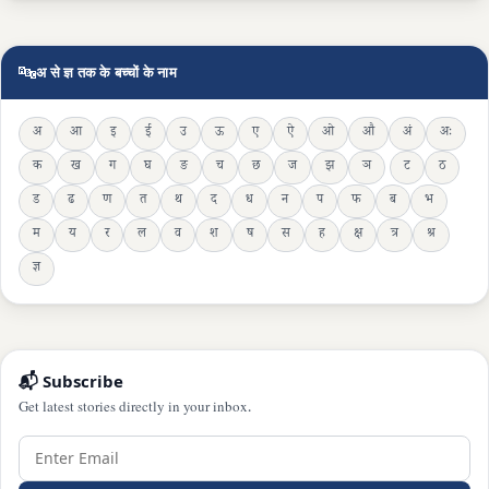
🔤
अ से ज्ञ तक के बच्चों के नाम
अ
आ
इ
ई
उ
ऊ
ए
ऐ
ओ
औ
अं
अः
क
ख
ग
घ
ङ
च
छ
ज
झ
ञ
ट
ठ
ड
ढ
ण
त
थ
द
ध
न
प
फ
ब
भ
म
य
र
ल
व
श
ष
स
ह
क्ष
त्र
श्र
ज्ञ
📬 Subscribe
Get latest stories directly in your inbox.