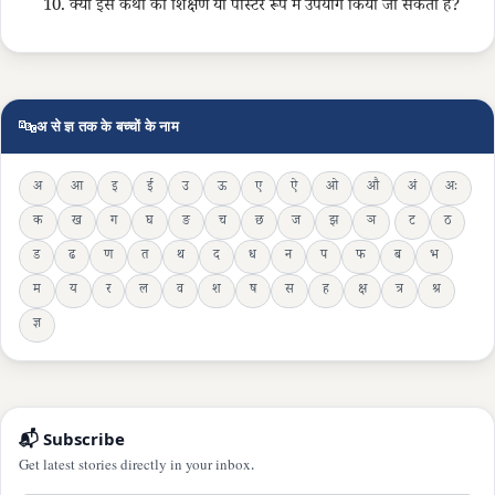
10. क्या इस कथा को शिक्षण या पोस्टर रूप में उपयोग किया जा सकता है?
🔤
अ से ज्ञ तक के बच्चों के नाम
अ
आ
इ
ई
उ
ऊ
ए
ऐ
ओ
औ
अं
अः
क
ख
ग
घ
ङ
च
छ
ज
झ
ञ
ट
ठ
ड
ढ
ण
त
थ
द
ध
न
प
फ
ब
भ
म
य
र
ल
व
श
ष
स
ह
क्ष
त्र
श्र
ज्ञ
📬 Subscribe
Get latest stories directly in your inbox.