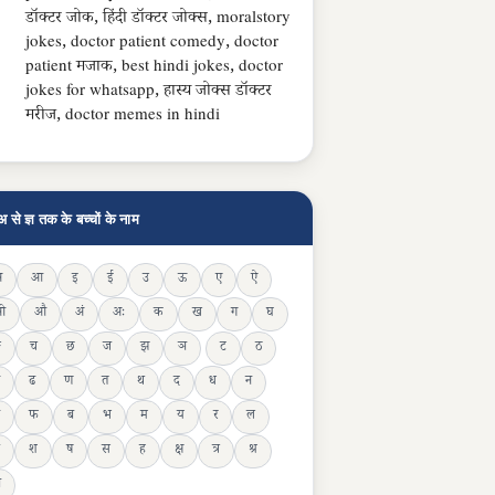
डॉक्टर जोक, हिंदी डॉक्टर जोक्स, moralstory
jokes, doctor patient comedy, doctor
patient मजाक, best hindi jokes, doctor
jokes for whatsapp, हास्य जोक्स डॉक्टर
मरीज, doctor memes in hindi
अ से ज्ञ तक के बच्चों के नाम
अ
आ
इ
ई
उ
ऊ
ए
ऐ
ओ
औ
अं
अः
क
ख
ग
घ
ङ
च
छ
ज
झ
ञ
ट
ठ
ढ
ण
त
थ
द
ध
न
फ
ब
भ
म
य
र
ल
श
ष
स
ह
क्ष
त्र
श्र
ञ