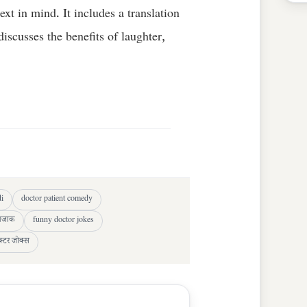
ext in mind. It includes a translation
discusses the benefits of laughter,
di
doctor patient comedy
 मजाक
funny doctor jokes
ॉक्टर जोक्स