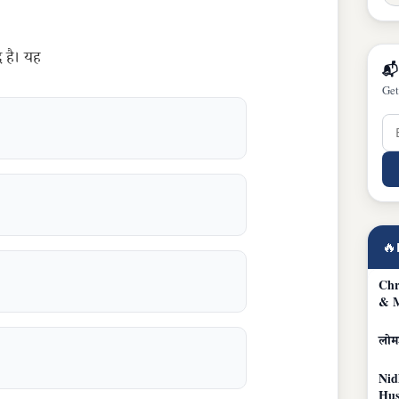
द है। यह
📬
Get
🔥
Chr
& 
लोम
Nid
Hus