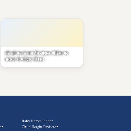
संडे को फन डे बना देंगे सोशल मीडिया पर
वायरल ये मजेदार जोक्स!
Baby Names Finder
or
Child Height Predictor