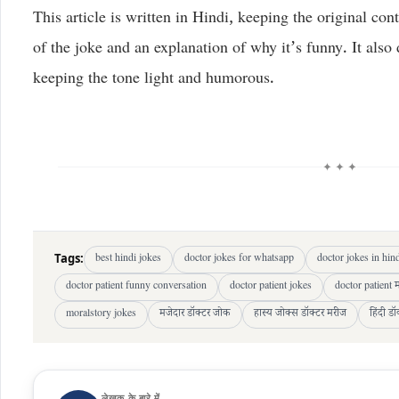
This article is written in Hindi, keeping the original cont
of the joke and an explanation of why it’s funny. It also 
keeping the tone light and humorous.
✦ ✦ ✦
Tags:
best hindi jokes
doctor jokes for whatsapp
doctor jokes in hin
doctor patient funny conversation
doctor patient jokes
doctor patient
moralstory jokes
मजेदार डॉक्टर जोक
हास्य जोक्स डॉक्टर मरीज
हिंदी ड
लेखक के बारे में