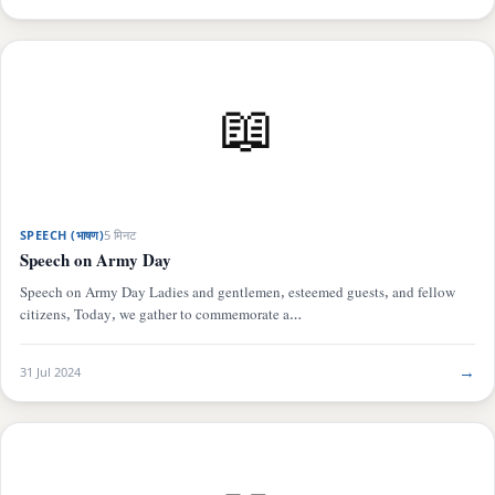
📖
SPEECH (भाषण)
5 मिनट
Speech on Army Day
Speech on Army Day Ladies and gentlemen, esteemed guests, and fellow
citizens, Today, we gather to commemorate a…
→
31 Jul 2024