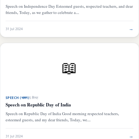
Speech on Independence Day Esteemed guests, respected teachers, and dear
friends, Today, as we gather to celebrate a…
→
31 Jul 2024
📖
SPEECH (भाषण)
5 मिनट
Speech on Republic Day of India
Speech on Republic Day of India Good morning respected teachers,
esteemed guests, and my dear friends, Today, we…
→
31 Jul 2024