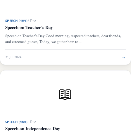
SPEECH (भाषण)
5 मिनट
Speech on Teacher’s Day
Speech on Teacher’s Day Good morning, respected teachers, dear friends,
and esteemed guests, Today, we gather here to…
→
31 Jul 2024
📖
SPEECH (भाषण)
5 मिनट
Speech on Independence Day