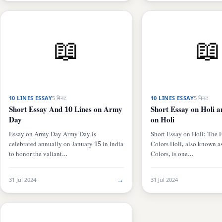
📖
📖
10 LINES ESSAY
5 मिनट
10 LINES ESSAY
5 मिनट
Short Essay And 10 Lines on Army
Short Essay on Holi a
Day
on Holi
Essay on Army Day Army Day is
Short Essay on Holi: The F
celebrated annually on January 15 in India
Colors Holi, also known as
to honor the valiant…
Colors, is one…
→
31 Jul 2024
31 Jul 2024