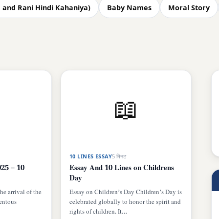
Raja and Rani Hindi Kahaniya)
Baby Names
Moral Story
📖
10 LINES ESSAY
5 मिनट
25 – 10
Essay And 10 Lines on Childrens
Day
e arrival of the
Essay on Children’s Day Children’s Day is
entous
celebrated globally to honor the spirit and
rights of children. It…