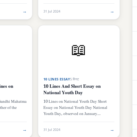
→
→
31 Jul 2024
📖
10 LINES ESSAY
5 मिनट
ines on
10 Lines And Short Essay on
National Youth Day
Gandhi Mahatma
10 Lines on National Youth Day Short
ther of the
Essay on National Youth Day National
Youth Day, observed on January…
→
→
31 Jul 2024