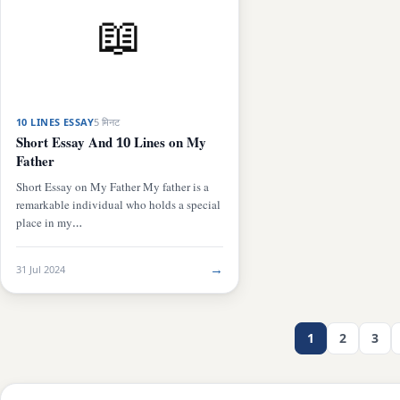
📖
10 LINES ESSAY
5 मिनट
Short Essay And 10 Lines on My
Father
Short Essay on My Father My father is a
remarkable individual who holds a special
place in my…
→
31 Jul 2024
1
2
3