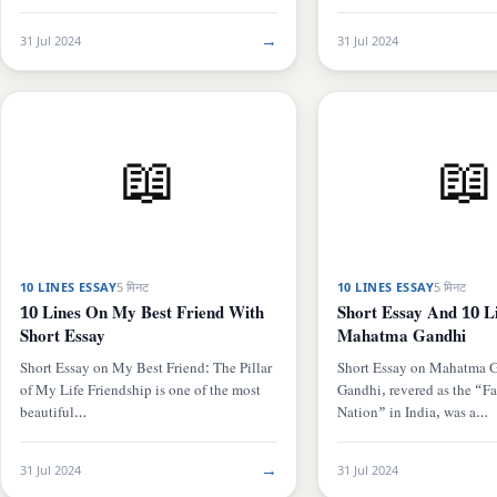
→
31 Jul 2024
31 Jul 2024
📖
📖
10 LINES ESSAY
5 मिनट
10 LINES ESSAY
5 मिनट
10 Lines On My Best Friend With
Short Essay And 10 L
Short Essay
Mahatma Gandhi
Short Essay on My Best Friend: The Pillar
Short Essay on Mahatma 
of My Life Friendship is one of the most
Gandhi, revered as the “Fa
beautiful…
Nation” in India, was a…
→
31 Jul 2024
31 Jul 2024