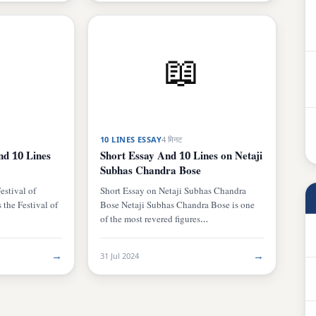
📖
10 LINES ESSAY
4 मिनट
nd 10 Lines
Short Essay And 10 Lines on Netaji
Subhas Chandra Bose
estival of
Short Essay on Netaji Subhas Chandra
 the Festival of
Bose Netaji Subhas Chandra Bose is one
of the most revered figures…
→
→
31 Jul 2024