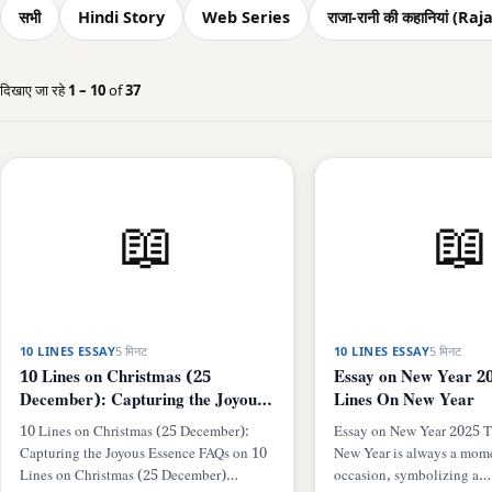
सभी
Hindi Story
Web Series
राजा-रानी की कहानियां (
दिखाए जा रहे
1 – 10
of
37
📖
📖
10 LINES ESSAY
5 मिनट
10 LINES ESSAY
5 मिनट
10 Lines on Christmas (25
Essay on New Year 20
December): Capturing the Joyous
Lines On New Year
Essence
10 Lines on Christmas (25 December):
Essay on New Year 2025 Th
Capturing the Joyous Essence FAQs on 10
New Year is always a mom
Lines on Christmas (25 December)…
occasion, symbolizing a…