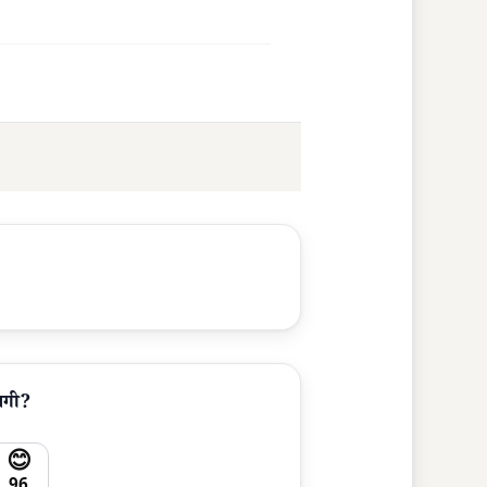
लगी?
😊
96