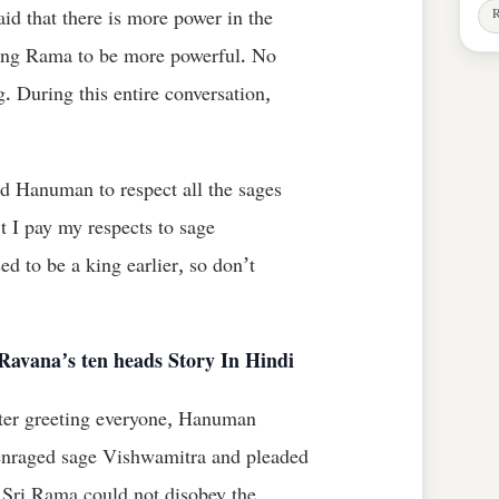
R
id that there is more power in the
ling Rama to be more powerful. No
 During this entire conversation,
d Hanuman to respect all the sages
 I pay my respects to sage
d to be a king earlier, so don’t
f Ravana’s ten heads Story In Hindi
fter greeting everyone, Hanuman
 enraged sage Vishwamitra and pleaded
Sri Rama could not disobey the