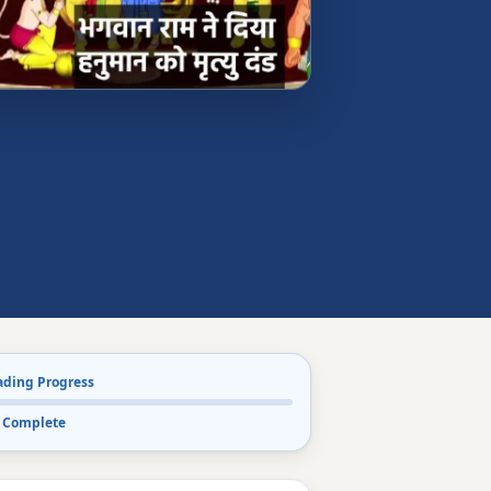
ading Progress
 Complete