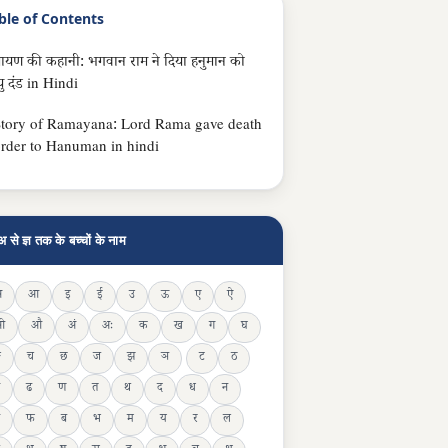
ble of Contents
मायण की कहानी: भगवान राम ने दिया हनुमान को
्यु दंड in Hindi
tory of Ramayana: Lord Rama gave death
rder to Hanuman in hindi
अ से ज्ञ तक के बच्चों के नाम
अ
आ
इ
ई
उ
ऊ
ए
ऐ
ओ
औ
अं
अः
क
ख
ग
घ
ङ
च
छ
ज
झ
ञ
ट
ठ
ढ
ण
त
थ
द
ध
न
फ
ब
भ
म
य
र
ल