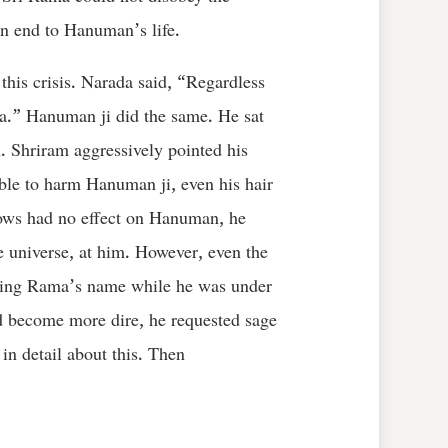
an end to Hanuman’s life.
this crisis. Narada said, “Regardless
ma.” Hanuman ji did the same. He sat
 Shriram aggressively pointed his
le to harm Hanuman ji, even his hair
ows had no effect on Hanuman, he
 universe, at him. However, even the
ting Rama’s name while he was under
ad become more dire, he requested sage
n detail about this. Then