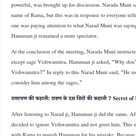
powerful, was brought up for discussion. Narada Muni sa
name of Rama, but this was in response to everyone tel
one was paying attention to what Narad Muni was saying.
Hanuman ji remained a mute spectator.
At the conclusion of the meeting, Narada Muni instructe
except sage Vishwamitra. Hanuman ji asked, “Why don’t
Vishwamitra?” In reply to this Narad Muni said, “He use
consider him among the sages.”
रामायण की कहानी: रावण के दस सिरों की कहानी ? Secret o
After listening to Narad ji, Hanuman ji did the same. A
decided to ignore Vishwamitra and not greet him. This
with Rama to punish Hanuman for his mistake. Because 