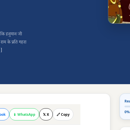
 कि हनुमान जी
ाम के प्रति गहरा
…]
Re
0%
ook
📱 WhatsApp
𝕏 X
🔗 Copy