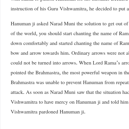
instruction of his Guru Vishwamitra, he decided to put 
Hanuman ji asked Narad Muni the solution to get out of 
of the world, you should start chanting the name of Ra
down comfortably and started chanting the name of Ram.
bow and arrow towards him. Ordinary arrows were not ab
could not be turned into arrows. When Lord Rama’s arr
pointed the Brahmastra, the most powerful weapon in the
Brahmastra was unable to prevent Hanuman from repea
attack. As soon as Narad Muni saw that the situation h
Vishwamitra to have mercy on Hanuman ji and told him i
Vishwamitra pardoned Hanuman ji.