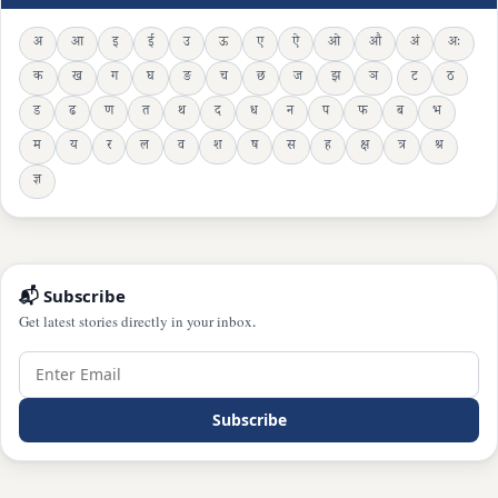
अ
आ
इ
ई
उ
ऊ
ए
ऐ
ओ
औ
अं
अः
क
ख
ग
घ
ङ
च
छ
ज
झ
ञ
ट
ठ
ड
ढ
ण
त
थ
द
ध
न
प
फ
ब
भ
म
य
र
ल
व
श
ष
स
ह
क्ष
त्र
श्र
ज्ञ
📬 Subscribe
Get latest stories directly in your inbox.
Subscribe