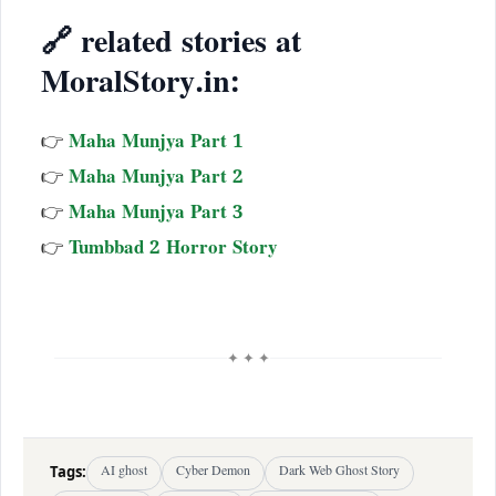
🔗 related stories at
MoralStory.in:
👉
Maha Munjya Part 1
👉
Maha Munjya Part 2
👉
Maha Munjya Part 3
👉
Tumbbad 2 Horror Story
✦ ✦ ✦
Tags:
AI ghost
Cyber Demon
Dark Web Ghost Story