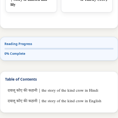
| Story of unicorn and
of Thirsty Crow)
lily
Reading Progress
0% Complete
Table of Contents
दयालू कौए की कहानी | the story of the kind crow in Hindi
दयालू कौए की कहानी | the story of the kind crow in English