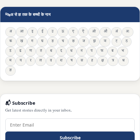
🔤
अ से ज्ञ तक के बच्चों के नाम
अ
आ
इ
ई
उ
ऊ
ए
ऐ
ओ
औ
अं
अः
क
ख
ग
घ
ङ
च
छ
ज
झ
ञ
ट
ठ
ड
ढ
ण
त
थ
द
ध
न
प
फ
ब
भ
म
य
र
ल
व
श
ष
स
ह
क्ष
त्र
श्र
ज्ञ
📬 Subscribe
Get latest stories directly in your inbox.
Subscribe