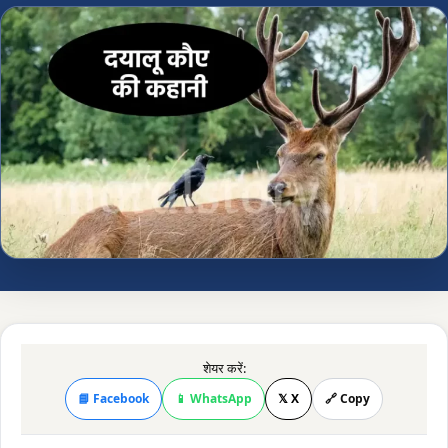
शेयर करें:
📘 Facebook
📱 WhatsApp
𝕏 X
🔗 Copy