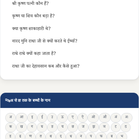
श्री कृष्ण पत्नी कौन हैं?
कृष्ण या शिव कौन बड़ा है?
क्या कृष्ण शाकाहारी थे?
नारद मुनि राधा जी से क्यों करते थे ईर्ष्या?
राधे राधे क्यों कहा जाता है?
राधा जी का देहावसान कब और कैसे हुआ?
🔤
अ से ज्ञ तक के बच्चों के नाम
अ
आ
इ
ई
उ
ऊ
ए
ऐ
ओ
औ
अं
अः
क
ख
ग
घ
ङ
च
छ
ज
झ
ञ
ट
ठ
ड
ढ
ण
त
थ
द
ध
न
प
फ
ब
भ