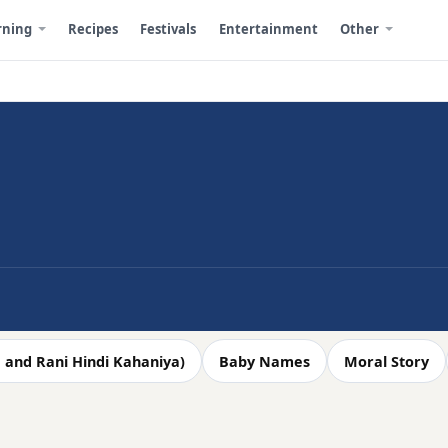
rning
Recipes
Festivals
Entertainment
Other
Raja and Rani Hindi Kahaniya)
Baby Names
Moral Story