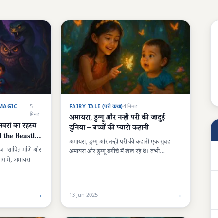
MAGIC
5
FAIRY TALE (परी कथा)
4 मिनट
मिनट
अमायरा, डुग्गू और नन्ही परी की जादुई
वरों का रहस्य
दुनिया – बच्चों की प्यारी कहानी
the Beastly
अमायरा, डुग्गू और नन्ही परी की कहानी एक सुबह
रीज- शापित मणि और
अमायरा और डुग्गू बगीचे में खेल रहे थे। तभी…
ाग में, अमायरा
→
→
13 Jun 2025