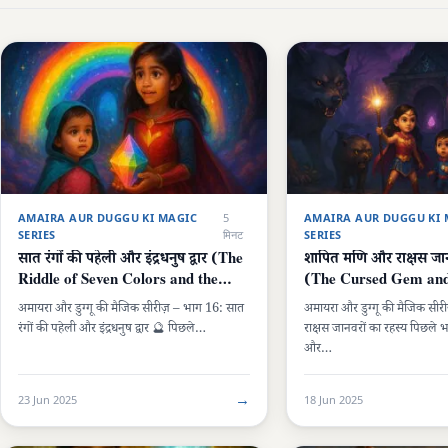
AMAIRA AUR DUGGU KI MAGIC
5
AMAIRA AUR DUGGU KI 
SERIES
मिनट
SERIES
सात रंगों की पहेली और इंद्रधनुष द्वार (The
शापित मणि और राक्षस जान
Riddle of Seven Colors and the
(The Cursed Gem and 
Rainbow Gate)
Monsters)
अमायरा और डुग्गू की मैजिक सीरीज़ – भाग 16: सात
अमायरा और डुग्गू की मैजिक सी
रंगों की पहेली और इंद्रधनुष द्वार 🔮 पिछले…
राक्षस जानवरों का रहस्य पिछले भ
और…
→
23 Jun 2025
18 Jun 2025