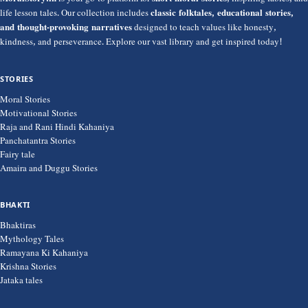
MoralStory.in
is your go-to platform for
short moral stories
, inspiring fables, and
life lesson tales. Our collection includes
classic folktales, educational stories,
and thought-provoking narratives
designed to teach values like honesty,
kindness, and perseverance. Explore our vast library and get inspired today!
STORIES
Moral Stories
Motivational Stories
Raja and Rani Hindi Kahaniya
Panchatantra Stories
Fairy tale
Amaira and Duggu Stories
BHAKTI
Bhaktiras
Mythology Tales
Ramayana Ki Kahaniya
Krishna Stories
Jataka tales