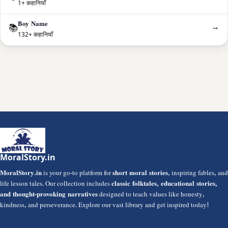
1+ कहानियाँ
Boy Name
→
📚
132+ कहानियाँ
MoralStory.in
MoralStory.in
is your go-to platform for
short moral stories
, inspiring fables, and
life lesson tales. Our collection includes
classic folktales, educational stories,
and thought-provoking narratives
designed to teach values like honesty,
kindness, and perseverance. Explore our vast library and get inspired today!