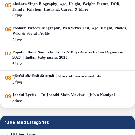
05
Akshara Singh Biography, Age, Height, Weight, Figure, DOB,
Family, Relation, Husband, Career & More
6 मिनट
06
Poonam Pandey Biography, Web Series List, Age, Height, Photos,
Wiki & Social Profile
5 मिनट
07
Popular Baby Names for Girls & Boys Across Indian Regions in
2025 | Indian baby names 2025
6 मिनट
08
यूनिकॉर्न और लिली की कहानी | Story of unicorn and lily
5 मिनट
09
Jaadui Lyrics – Tu Jhoothi Main Makkar | Jubin Nautiyal
4 मिनट
📂
Related Categories