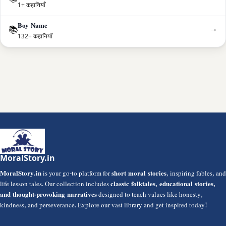
1+ कहानियाँ
Boy Name
→
📚
132+ कहानियाँ
MoralStory.in
MoralStory.in
is your go-to platform for
short moral stories
, inspiring fables, and
life lesson tales. Our collection includes
classic folktales, educational stories,
and thought-provoking narratives
designed to teach values like honesty,
kindness, and perseverance. Explore our vast library and get inspired today!