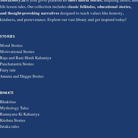
MoralStory.in
is your go-to platform for
short moral stories
, inspiring fables, and
life lesson tales. Our collection includes
classic folktales, educational stories,
and thought-provoking narratives
designed to teach values like honesty,
kindness, and perseverance. Explore our vast library and get inspired today!
STORIES
Moral Stories
Motivational Stories
Raja and Rani Hindi Kahaniya
Panchatantra Stories
Fairy tale
Amaira and Duggu Stories
BHAKTI
Bhaktiras
Mythology Tales
Ramayana Ki Kahaniya
Krishna Stories
Jataka tales