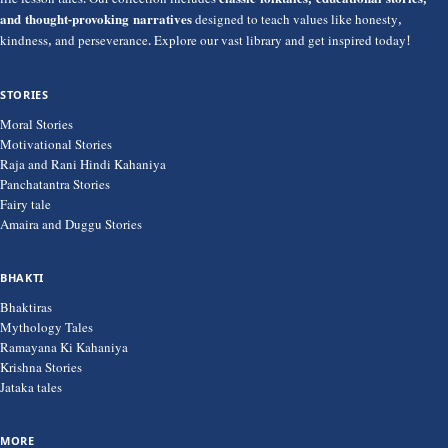
life lesson tales. Our collection includes
classic folktales, educational stories,
and thought-provoking narratives
designed to teach values like honesty,
kindness, and perseverance. Explore our vast library and get inspired today!
STORIES
Moral Stories
Motivational Stories
Raja and Rani Hindi Kahaniya
Panchatantra Stories
Fairy tale
Amaira and Duggu Stories
BHAKTI
Bhaktiras
Mythology Tales
Ramayana Ki Kahaniya
Krishna Stories
Jataka tales
MORE